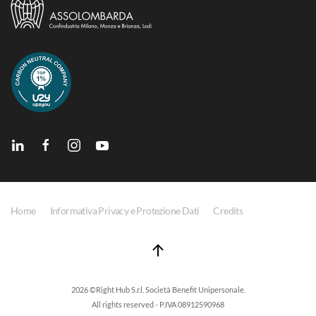
Home
Informativa Privacy e Protezione Dati
Credits
2026 ©Right Hub S.r.l. Società Benefit Unipersonale.
All rights reserved - P.IVA 08912590968