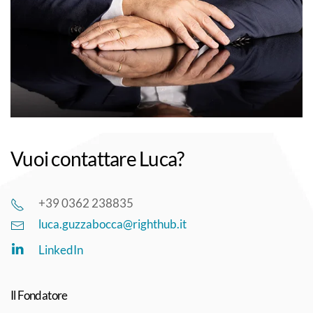
Vuoi contattare Luca?
+39 0362 238835
luca.guzzabocca@righthub.it
LinkedIn
Il Fondatore