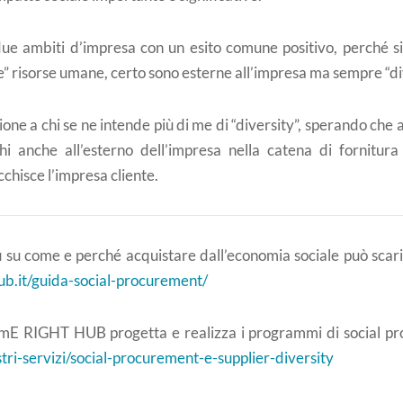
due ambiti d’impresa con un esito comune positivo, perché si
rse” risorse umane, certo sono esterne all’impresa ma sempre “d
one a chi se ne intende più di me di “diversity”, sperando che a
ichi anche all’esterno dell’impresa nella catena di fornitur
cchisce l’impresa cliente.
ù su come e perché acquistare dall’economia sociale può scari
ub.it/guida-social-procurement/
E RIGHT HUB progetta e realizza i programmi di social pro
stri-servizi/social-procurement-e-supplier-diversity