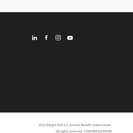
2026 ©Right Hub S.r.l. Società Benefit Unipersonale.
All rights reserved - P.IVA 08912590968