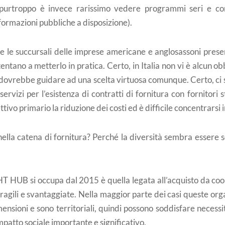
 purtroppo è invece rarissimo vedere programmi seri e conc
informazioni pubbliche a disposizione).
le succursali delle imprese americane e anglosassoni presenti
tentano a metterlo in pratica. Certo, in Italia non vi è alcun 
ovrebbe guidare ad una scelta virtuosa comunque. Certo, ci son
servizi per l’esistenza di contratti di fornitura con fornitori st
ivo primario la riduzione dei costi ed è difficile concentrarsi i
lla catena di fornitura? Perché la diversità sembra essere 
IGHT HUB si occupa dal 2015 è quella legata all’acquisto da coo
agili e svantaggiate. Nella maggior parte dei casi queste org
mensioni e sono territoriali, quindi possono soddisfare necessi
patto sociale importante e significativo.