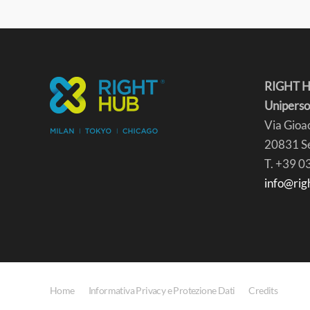
RIGHT HU
Uniperso
Via Gioac
20831 Se
T. +39 
info@rig
Home
Informativa Privacy e Protezione Dati
Credits