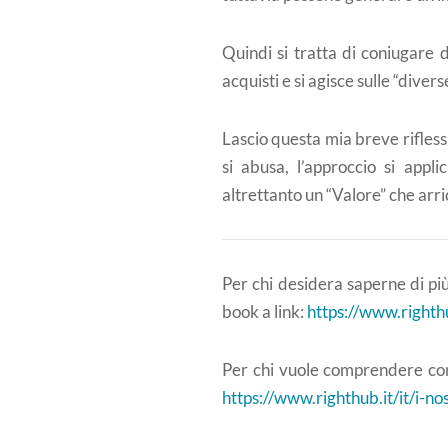
Quindi si tratta di coniugare 
acquisti e si agisce sulle “dive
Lascio questa mia breve riflessi
si abusa, l’approccio si appl
altrettanto un “Valore” che arri
Per chi desidera saperne di pi
book a link:
https://www.righth
Per chi vuole comprendere com
https://www.righthub.it/it/i-no