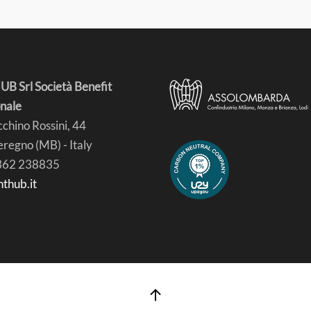
B Srl Società Benefit
nale
chino Rossini, 44
regno (MB) - Italy
0362 238835
hthub.it