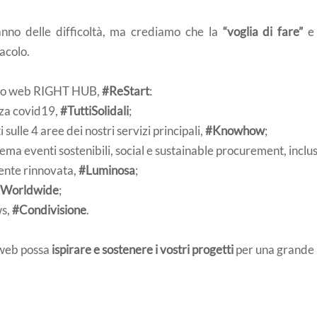
anno delle difficoltà, ma crediamo che la
“voglia di fare”
e 
acolo.
 sito web RIGHT HUB,
#ReStart
:
nza covid19,
#TuttiSolidali
;
 sulle 4 aree dei nostri servizi principali,
#Knowhow
;
 tema eventi sostenibili, social e sustainable procurement, inclus
ente rinnovata,
#Luminosa
;
Worldwide
;
ws,
#Condivisione
.
o web possa
ispirare e sostenere i vostri progetti
per una grande 