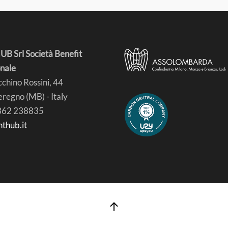
B Srl Società Benefit
nale
chino Rossini, 44
regno (MB) - Italy
0362 238835
hthub.it