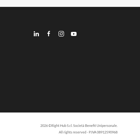
2026 ©Right Hub S.r.l. Società Benefit Unipersonale.
All rights reserved - P.IVA 08912590968