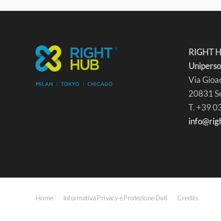
RIGHT HU
Uniperso
Via Gioac
20831 Se
T. +39 
info@rig
Home
Informativa Privacy e Protezione Dati
Credits