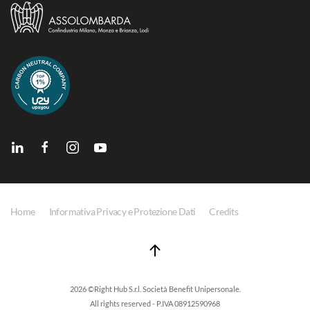
Home
Informativa Privacy e Protezione Dati
Credits
2026 ©Right Hub S.r.l. Società Benefit Unipersonale.
All rights reserved - P.IVA 08912590968