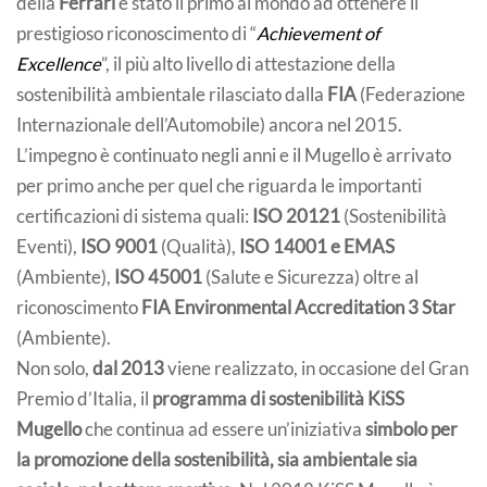
della
Ferrari
è stato il primo al mondo ad ottenere il
prestigioso riconoscimento di “
Achievement of
Excellence
”, il più alto livello di attestazione della
sostenibilità ambientale rilasciato dalla
FIA
(Federazione
Internazionale dell’Automobile) ancora nel 2015.
L’impegno è continuato negli anni e il Mugello è arrivato
per primo anche per quel che riguarda le importanti
certificazioni di sistema quali:
ISO 20121
(Sostenibilità
Eventi),
ISO 9001
(Qualità),
ISO 14001 e EMAS
(Ambiente),
ISO 45001
(Salute e Sicurezza) oltre al
riconoscimento
FIA Environmental Accreditation 3 Star
(Ambiente).
Non solo,
dal 2013
viene realizzato, in occasione del Gran
Premio d’Italia, il
programma di sostenibilità KiSS
Mugello
che continua ad essere un’iniziativa
simbolo per
la promozione della sostenibilità, sia ambientale sia